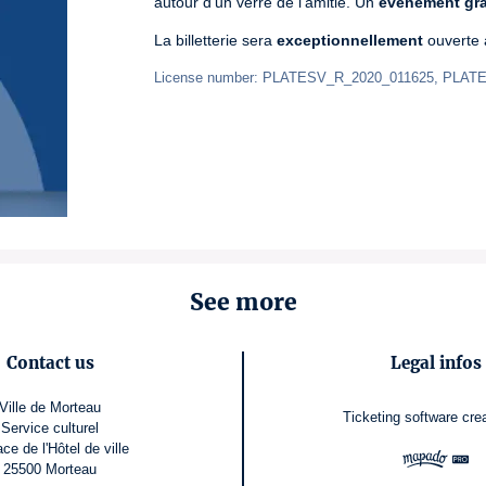
autour d’un verre de l’amitié. Un 
événement gra
La billetterie sera 
exceptionnellement
 ouverte 
License number: PLATESV_R_2020_011625, PLATE
See more
Contact us
Legal infos
Ville de Morteau
Ticketing software
cre
Service culturel
ace de l'Hôtel de ville
25500 Morteau