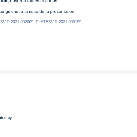
tuit
, ouvert à toutes et à tous.
au guichet à la suite de la présentation.
SV-D-2021-002009, PLATESV-R-2021-000199
ated by